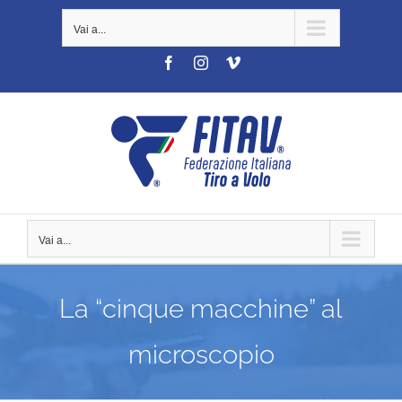
Salta
Vai a...
al
contenuto
Facebook
Instagram
Vimeo
Vai a...
La “cinque macchine” al
microscopio