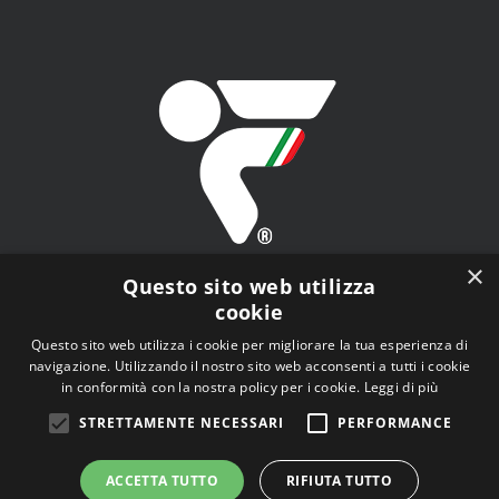
×
Questo sito web utilizza
cookie
Questo sito web utilizza i cookie per migliorare la tua esperienza di
navigazione. Utilizzando il nostro sito web acconsenti a tutti i cookie
FITAV - Federazione Italiana Tiro a Volo - Viale Tiziano
in conformità con la nostra policy per i cookie.
Leggi di più
n.74, 00196 Roma (RM)
STRETTAMENTE NECESSARI
PERFORMANCE
ACCETTA TUTTO
RIFIUTA TUTTO