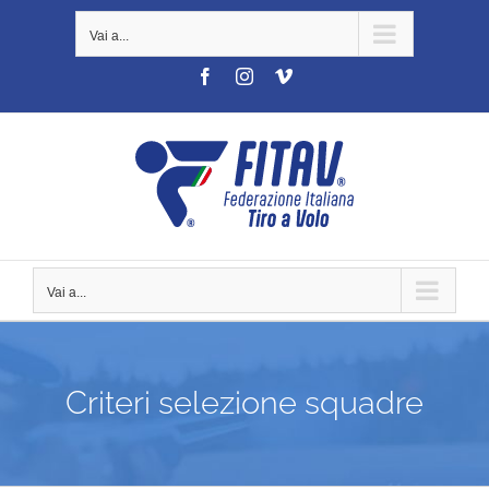
Salta
Vai a...
al
contenuto
Facebook
Instagram
Vimeo
Vai a...
Criteri selezione squadre