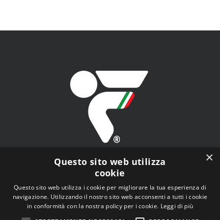
×
Questo sito web utilizza
cookie
Questo sito web utilizza i cookie per migliorare la tua esperienza di
navigazione. Utilizzando il nostro sito web acconsenti a tutti i cookie
FITAV - Federazione Italiana Tiro a Volo - Viale Tiziano
in conformità con la nostra policy per i cookie.
Leggi di più
n.74, 00196 Roma (RM)