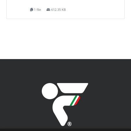
1 file
612.35 KB