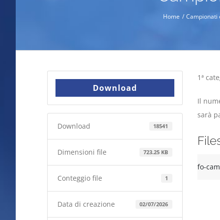
Home
Campionati 
1ª cate
Download
Il nume
sarà pa
Download
18541
File
Dimensioni file
723.25 KB
fo-cam
Conteggio file
1
Data di creazione
02/07/2026