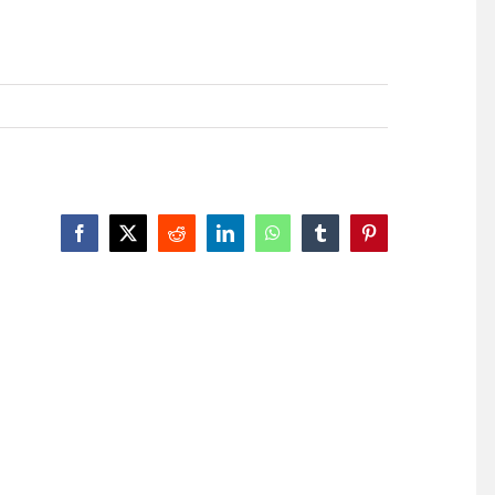
Facebook
X
Reddit
LinkedIn
WhatsApp
Tumblr
Pinterest