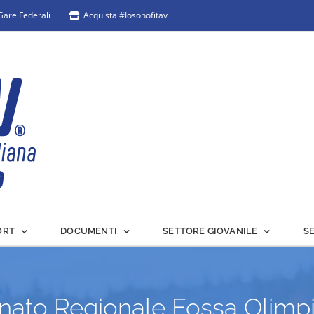
 Gare Federali
Acquista #Iosonofitav
ORT
DOCUMENTI
SETTORE GIOVANILE
S
ato Regionale Fossa Olimp