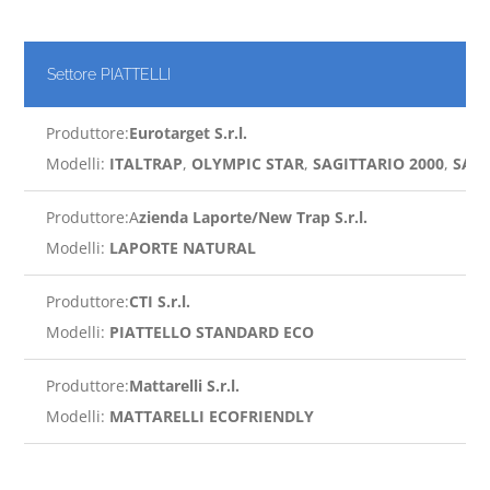
Settore PIATTELLI
Produttore:
Eurotarget S.r.l.
Modelli:
ITALTRAP
,
OLYMPIC STAR
,
SAGITTARIO 2000
,
SAGI
Produttore:A
zienda Laporte/New Trap S.r.l.
Modelli:
LAPORTE NATURAL
Produttore:
CTI S.r.l.
Modelli:
PIATTELLO STANDARD ECO
Produttore:
Mattarelli S.r.l.
Modelli:
MATTARELLI ECOFRIENDLY