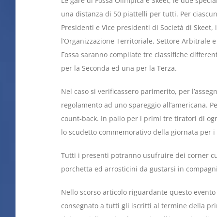
Le gare di Fossa Olimpica e Skeet, le due special
una distanza di 50 piattelli per tutti. Per ciascun
Presidenti e Vice presidenti di Società di Skeet, 
l’Organizzazione Territoriale, Settore Arbitrale e
Fossa saranno compilate tre classifiche differen
per la Seconda ed una per la Terza.
Nel caso si verificassero parimerito, per l’ass
regolamento ad uno spareggio all’americana. Per
count-back. In palio per i primi tre tiratori di og
lo scudetto commemorativo della giornata per i 
Tutti i presenti potranno usufruire dei corner cu
porchetta ed arrosticini da gustarsi in compagn
Nello scorso articolo riguardante questo event
consegnato a tutti gli iscritti al termine della