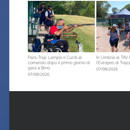
Para-Trap: Lampis e Cuciti al
In Umbria al TAV 
comando dopo il primo giorno di
l’Europeo di Trap1
gara a Brno
07/08/2026
07/08/2026