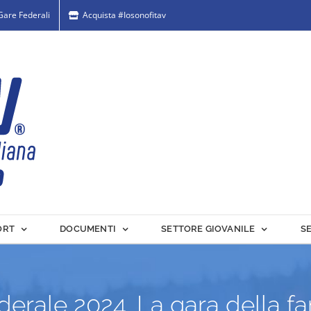
 Gare Federali
Acquista #Iosonofitav
ORT
DOCUMENTI
SETTORE GIOVANILE
S
derale 2024. La gara della f