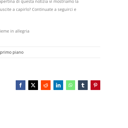
opertina di questa notizia vi mostriamo la
scite a capirlo? Continuate a seguirci e
ieme in allegria
 primo piano
Facebook
X
Reddit
LinkedIn
WhatsApp
Tumblr
Pinterest