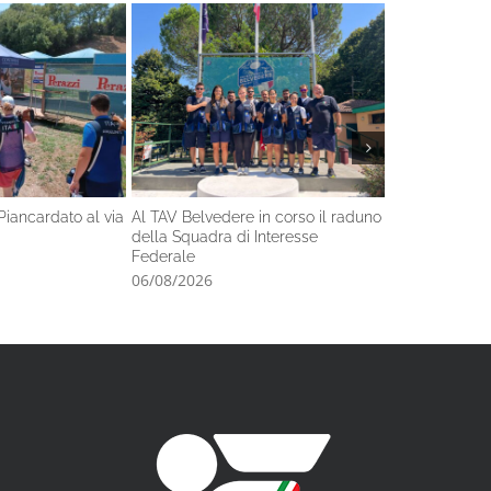
Piancardato al via
Al TAV Belvedere in corso il raduno
Nel fine setti
della Squadra di Interesse
l’Italiano di s
Federale
06/08/2026
06/08/2026