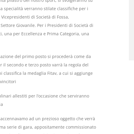
ità pilastro del nostro sport, si svolgeranno su
a specialità verranno stilate classifiche per i
i Vicepresidenti di Società di Fossa,
 Settore Giovanile. Per i Presidenti di Società di
ti, una per Eccellenza e Prima Categoria, una
egnazione del primo posto si procederà come da
 il secondo e terzo posto varrà la regola del
ni classifica la medaglia Fitav, a cui si aggiunge
vincitori
linari allestiti per l’occasione che serviranno
ia
o accennavamo ad un prezioso oggetto che verrà
 prima serie di gara, appositamente commissionato