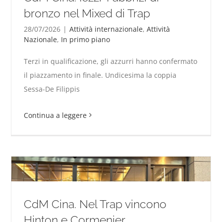
bronzo nel Mixed di Trap
28/07/2026
|
Attività internazionale
,
Attività
Nazionale
,
In primo piano
CdM Cina. Iezzi-Fabbrizi di bronzo nel Mixed di Trap
Terzi in qualificazione, gli azzurri hanno confermato
il piazzamento in finale. Undicesima la coppia
Sessa-De Filippis
Continua a leggere
CdM Cina. Nel Trap vincono
Hinton e Cormenier