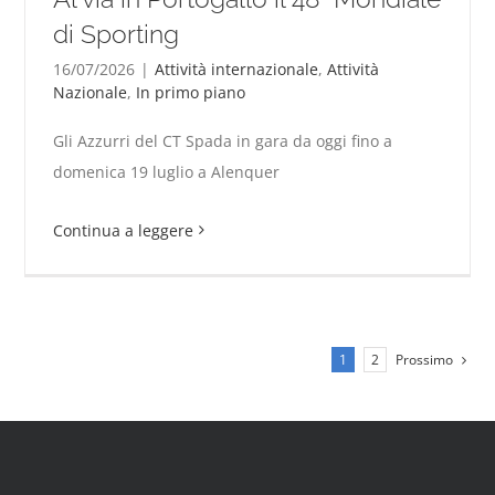
di Sporting
16/07/2026
|
Attività internazionale
,
Attività
Nazionale
,
In primo piano
Al via in Portogallo il 48° Mondiale di Sporting
Gli Azzurri del CT Spada in gara da oggi fino a
domenica 19 luglio a Alenquer
Continua a leggere
Prossimo
1
2