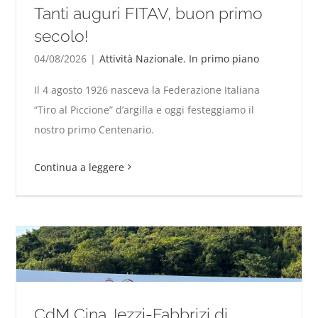
Tanti auguri FITAV, buon primo
secolo!
04/08/2026
|
Attività Nazionale
,
In primo piano
Tanti auguri FITAV, buon primo secolo!
Il 4 agosto 1926 nasceva la Federazione Italiana
“Tiro al Piccione” d’argilla e oggi festeggiamo il
nostro primo Centenario.
Continua a leggere
CdM Cina. Iezzi-Fabbrizi di