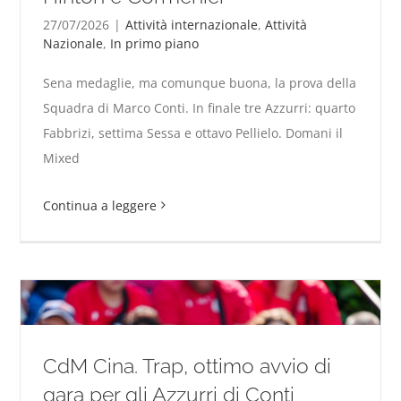
27/07/2026
|
Attività internazionale
,
Attività
Nazionale
,
In primo piano
Sena medaglie, ma comunque buona, la prova della
CdM Cina. Nel Trap vincono Hinton e Cormenier
Squadra di Marco Conti. In finale tre Azzurri: quarto
Fabbrizi, settima Sessa e ottavo Pellielo. Domani il
Mixed
Continua a leggere
CdM Cina. Trap, ottimo avvio di
gara per gli Azzurri di Conti