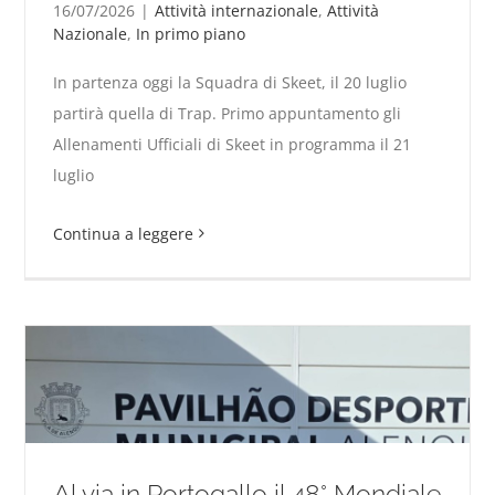
16/07/2026
|
Attività internazionale
,
Attività
Nazionale
,
In primo piano
In partenza oggi la Squadra di Skeet, il 20 luglio
Azzurri in Cina per la Quarta Coppa del Mondo ISSF
partirà quella di Trap. Primo appuntamento gli
Allenamenti Ufficiali di Skeet in programma il 21
luglio
Continua a leggere
Al via in Portogallo il 48° Mondiale