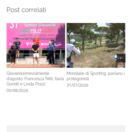
Post correlati
Giovanissimevolmente
Mondiale di Sporting: parlano i
Ca
d’agosto: Francesca Nitti, Ilaria
protagonisti
co
Goretti e Linda Pozzi
31/07/2026
29
05/08/2026