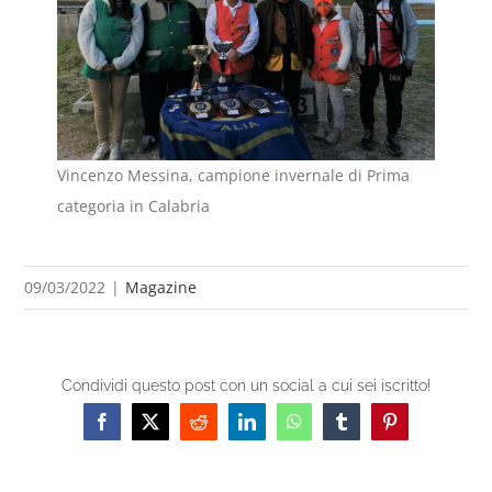
Vincenzo Messina, campione invernale di Prima
categoria in Calabria
09/03/2022
|
Magazine
Condividi questo post con un social a cui sei iscritto!
Facebook
X
Reddit
LinkedIn
WhatsApp
Tumblr
Pinterest