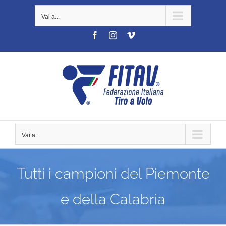
Salta
Vai a...
al
contenuto
Facebook
Instagram
Vimeo
Vai a...
Tutti i campioni del Piemonte
e della Calabria