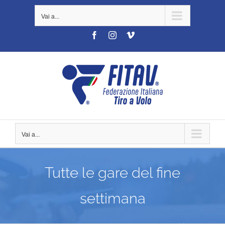
Salta
Vai a...
al
contenuto
Facebook
Instagram
Vimeo
Vai a...
Tutte le gare del fine
settimana