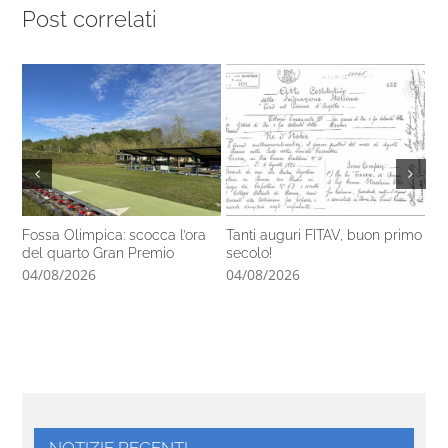
Post correlati
Fossa Olimpica: scocca l’ora
Tanti auguri FITAV, buon primo
Co
del quarto Gran Premio
secolo!
Vet
Ita
04/08/2026
04/08/2026
03
NOTIZIE RECENTI