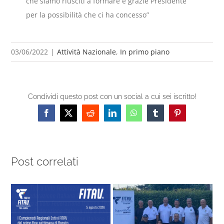
che siamo riusciti a formare e grazie Presidente
per la possibilità che ci ha concesso”
03/06/2022
|
Attività Nazionale
,
In primo piano
Condividi questo post con un social a cui sei iscritto!
Facebook
X
Reddit
LinkedIn
WhatsApp
Tumblr
Pinterest
Post correlati