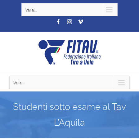
Salta
Vai a...
al
contenuto
Facebook
Instagram
Vimeo
Vai a...
Studenti sotto esame al Tav
L’Aquila