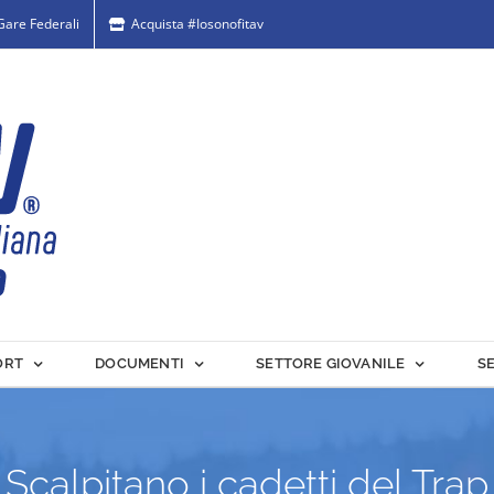
 Gare Federali
Acquista #Iosonofitav
ORT
DOCUMENTI
SETTORE GIOVANILE
S
Scalpitano i cadetti del Trap