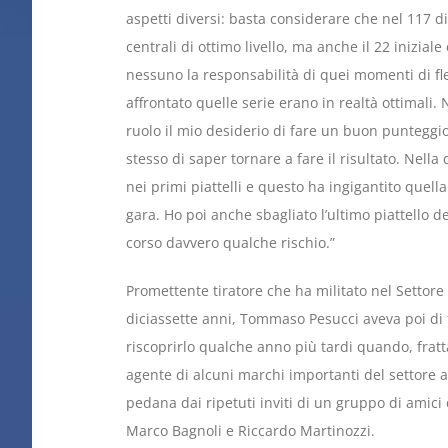
aspetti diversi: basta considerare che nel 117 di 
centrali di ottimo livello, ma anche il 22 inizial
nessuno la responsabilità di quei momenti di fle
affrontato quelle serie erano in realtà ottimali
ruolo il mio desiderio di fare un buon punteggi
stesso di saper tornare a fare il risultato. Nell
nei primi piattelli e questo ha ingigantito quell
gara. Ho poi anche sbagliato l’ultimo piattello d
corso davvero qualche rischio.”
Promettente tiratore che ha militato nel Settore 
diciassette anni, Tommaso Pesucci aveva poi di f
riscoprirlo qualche anno più tardi quando, fratt
agente di alcuni marchi importanti del settore ar
pedana dai ripetuti inviti di un gruppo di amici c
Marco Bagnoli e Riccardo Martinozzi.