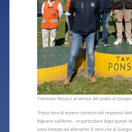
Tommaso Pesucci al vertice del podio al Giorgio
“Posso dire di essere contento del responso della
Rignano sull’Arno – in particolare dopo questi d
sono limitato ad allenarmi. È vero che al Giorgio 