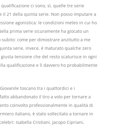
qualificazione ci sono, sì, quelle tre serie
e e il 21 della quinta serie. Non posso imputare a
ssione agonistica: le condizioni meteo in cui ho
. Nella prima serie sicuramente ha giocato un
o subito: come per dimostrare anzitutto a me
a quinta serie, invece, è maturato qualche zero
a giusta tensione che del resto scaturisce in ogni
ella qualificazione e lì davvero ho probabilmente
Giovanile toscano tra i quattordici e i
atto abbandonato il tiro a volo per tornare a
anto coinvolto professionalmente in qualità di
miero italiano, è stato sollecitato a tornare in
elebri: Isabella Cristiani, Jacopo Cipriani,