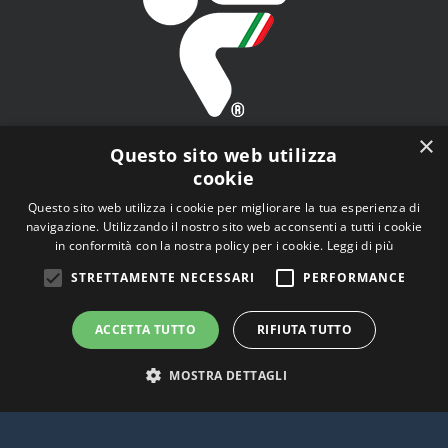
×
Questo sito web utilizza
cookie
Questo sito web utilizza i cookie per migliorare la tua esperienza di
navigazione. Utilizzando il nostro sito web acconsenti a tutti i cookie
FITAV - Federazione Italiana Tiro a Volo - Viale Tiziano
in conformità con la nostra policy per i cookie.
Leggi di più
n.74, 00196 Roma (RM)
STRETTAMENTE NECESSARI
PERFORMANCE
ACCETTA TUTTO
RIFIUTA TUTTO
MOSTRA DETTAGLI
© Copyright
2026 | Tutti i diritti riservati |
Privacy Policy