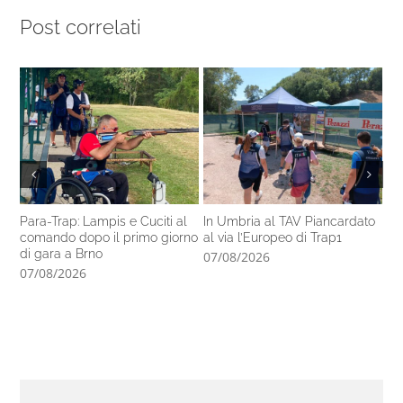
Post correlati
Para-Trap: Lampis e Cuciti al
In Umbria al TAV Piancardato
Al
comando dopo il primo giorno
al via l’Europeo di Trap1
ra
di gara a Brno
In
07/08/2026
07/08/2026
06