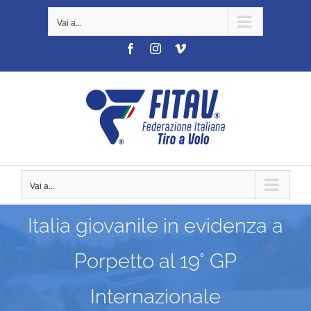
Salta
Vai a...
al
contenuto
Facebook
Instagram
Vimeo
Vai a...
Italia giovanile in evidenza a
Porpetto al 19° GP
Internazionale