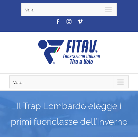
Salta
Vai a...
al
contenuto
Facebook
Instagram
Vimeo
Vai a...
Il Trap Lombardo elegge i
primi fuoriclasse dell’Inverno