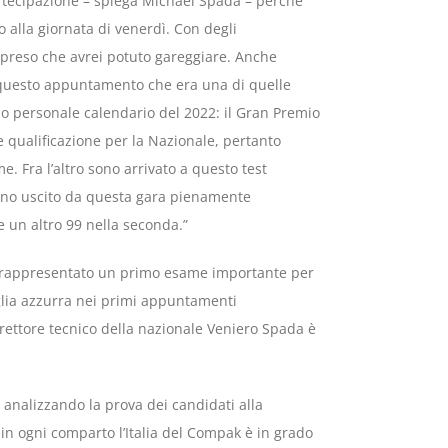
a partecipazione – spiega Michael Spada – perché
o alla giornata di venerdì. Con degli
ompreso che avrei potuto gareggiare. Anche
questo appuntamento che era una di quelle
o personale calendario del 2022: il Gran Premio
e qualificazione per la Nazionale, pertanto
e. Fra l’altro sono arrivato a questo test
ono uscito da questa gara pienamente
e un altro 99 nella seconda.”
o rappresentato un primo esame importante per
maglia azzurra nei primi appuntamenti
irettore tecnico della nazionale Veniero Spada è
o analizzando la prova dei candidati alla
in ogni comparto l’Italia del Compak è in grado