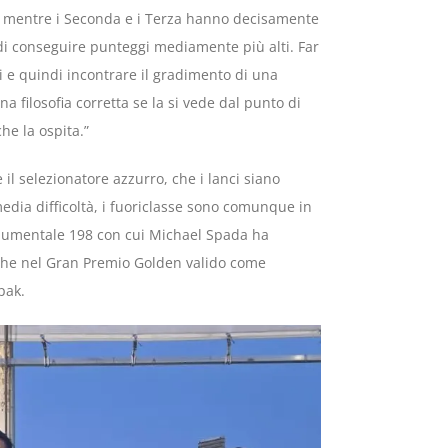
ù, mentre i Seconda e i Terza hanno decisamente
di conseguire punteggi mediamente più alti. Far
i e quindi incontrare il gradimento di una
a filosofia corretta se la si vede dal punto di
he la ospita.”
il selezionatore azzurro, che i lanci siano
edia difficoltà, i fuoriclasse sono comunque in
numentale 198 con cui Michael Spada ha
c che nel Gran Premio Golden valido come
pak.