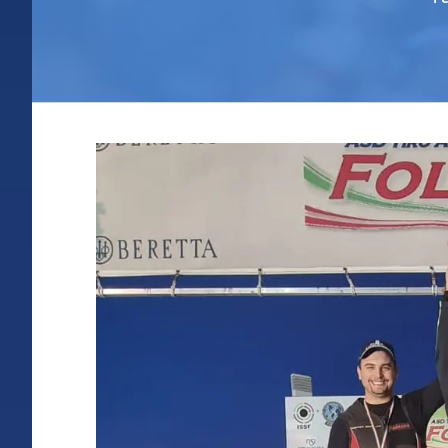
Ingrandisci
immagine