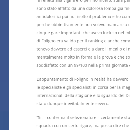
“In effetti alla vigliia ero perfino incerto sull
sono stato afflitto da una dolorosa lombalgia fin
antidolorifici poi ho risolto il problema e ho c
perché obbiettivamente non volevo mancare a 
cinque gare importanti che avevo incluso nel mi
di Foligno era valido per il ranking e anche com
tenevo davvero ad esserci e a dare il meglio di m
mentalmente molto in forma e la prova è che s
soddisfatto con un 99/100 nella prima giornata 
L’appuntamento di Foligno in realtà ha davver
le specialiste e gli specialisti in corsa per la 
internazionali della stagione e lo sguardo del D
stato dunque inevitabilmente severo.
“Sì, – conferma il selezionatore – certamente st
squadra con un certo rigore, ma posso dire che 