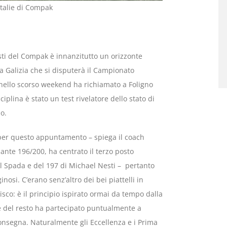
Italie di Compak
sti del Compak è innanzitutto un orizzonte
la Galizia che si disputerà il Campionato
 nello scorso weekend ha richiamato a Foligno
ciplina è stato un test rivelatore dello stato di
o.
 per questo appuntamento – spiega il coach
ante 196/200, ha centrato il terzo posto
el Spada e del 197 di Michael Nesti – pertanto
osi. C’erano senz’altro dei bei piattelli in
co: è il principio ispirato ormai da tempo dalla
he del resto ha partecipato puntualmente a
consegna. Naturalmente gli Eccellenza e i Prima