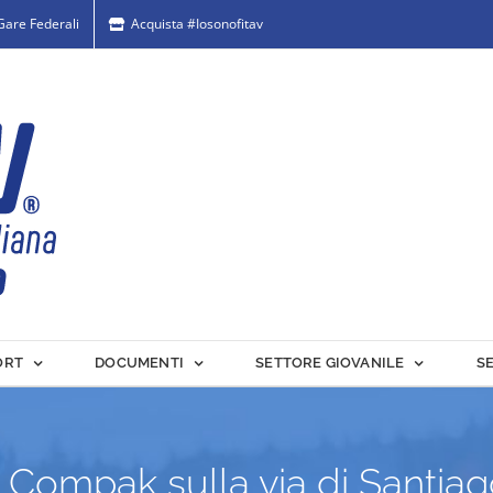
 Gare Federali
Acquista #Iosonofitav
ORT
DOCUMENTI
SETTORE GIOVANILE
S
l Compak sulla via di Santia