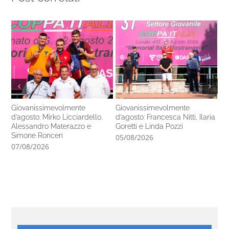
Giovanissimevolmente
Giovanissimevolmente
Mo
d’agosto: Mirko Licciardello,
d’agosto: Francesca Nitti, Ilaria
pr
Alessandro Materazzo e
Goretti e Linda Pozzi
31
Simone Roncen
05/08/2026
07/08/2026