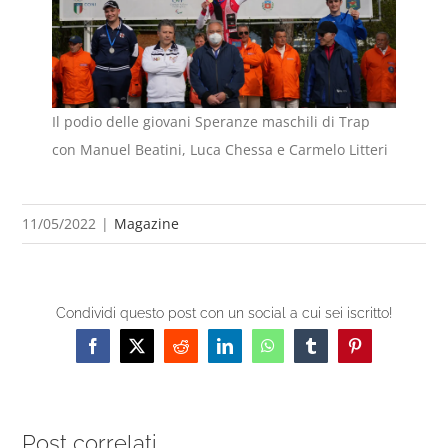
Il podio delle giovani Speranze maschili di Trap
con Manuel Beatini, Luca Chessa e Carmelo Litteri
11/05/2022
|
Magazine
Condividi questo post con un social a cui sei iscritto!
Facebook
X
Reddit
LinkedIn
WhatsApp
Tumblr
Pinterest
Post correlati