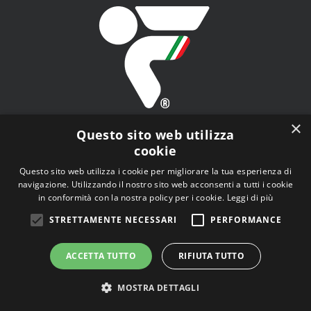
×
Questo sito web utilizza
cookie
Questo sito web utilizza i cookie per migliorare la tua esperienza di
navigazione. Utilizzando il nostro sito web acconsenti a tutti i cookie
FITAV - Federazione Italiana Tiro a Volo - Viale Tiziano
in conformità con la nostra policy per i cookie.
Leggi di più
n.74, 00196 Roma (RM)
STRETTAMENTE NECESSARI
PERFORMANCE
ACCETTA TUTTO
RIFIUTA TUTTO
MOSTRA DETTAGLI
© Copyright
2026 | Tutti i diritti riservati |
Privacy Policy