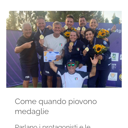
Ingrandisci
immagine
Come quando piovono
medaglie
Parlano i protagonisti e le