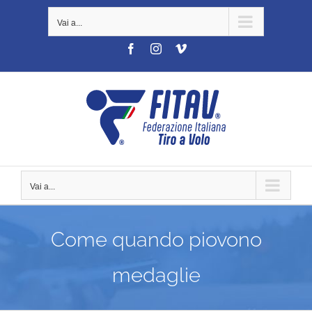
Salta
Vai a...
al
contenuto
Facebook
Instagram
Vimeo
Vai a...
Come quando piovono
medaglie