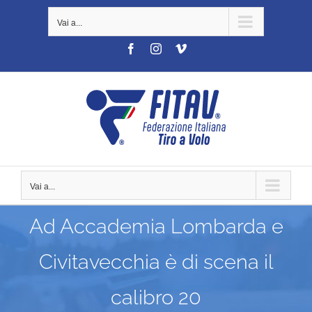
Salta
Vai a...
al
contenuto
Facebook
Instagram
Vimeo
Vai a...
Ad Accademia Lombarda e
Civitavecchia è di scena il
calibro 20