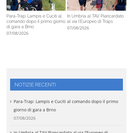
Para-Trap: Lampis e Cuciti al
In Umbria al TAV Piancardato
Al
comando dopo il primo giorno
al via l’Europeo di Trap1
ra
di gara a Brno
In
07/08/2026
07/08/2026
06
NOTIZIE RECENTI
Para-Trap: Lampis e Cuciti al comando dopo il primo
giorno di gara a Brno
07/08/2026
In Umbria al TAV Piancardato al via l’Europeo di