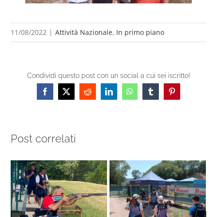
11/08/2022
|
Attività Nazionale
,
In primo piano
Condividi questo post con un social a cui sei iscritto!
Facebook
X
Reddit
LinkedIn
WhatsApp
Tumblr
Pinterest
Post correlati