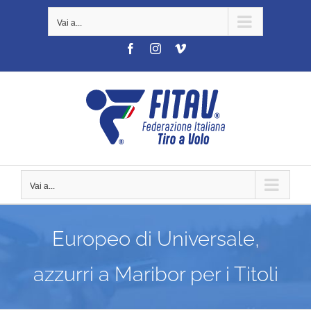
Salta
Vai a...
al
contenuto
Facebook
Instagram
Vimeo
Vai a...
Europeo di Universale,
azzurri a Maribor per i Titoli