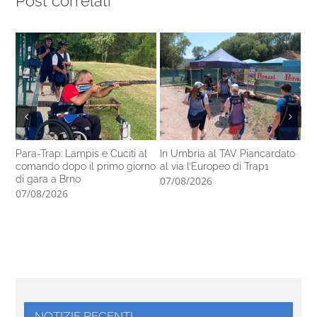
Post correlati
Para-Trap: Lampis e Cuciti al
In Umbria al TAV Piancardato
Al
comando dopo il primo giorno
al via l’Europeo di Trap1
ra
di gara a Brno
In
07/08/2026
07/08/2026
06
NOTIZIE RECENTI