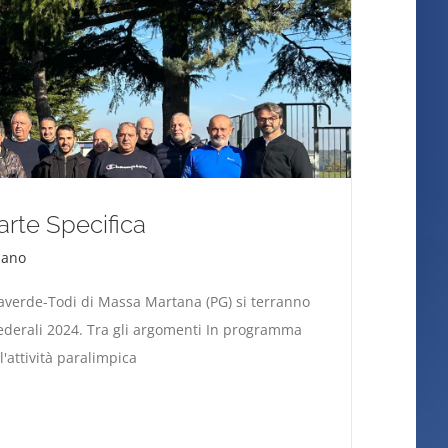
via la Parte Specifica
Parte Specifica
iano
averde-Todi di Massa Martana (PG) si terranno
i Federali 2024. Tra gli argomenti In programma
l'attività paralimpica