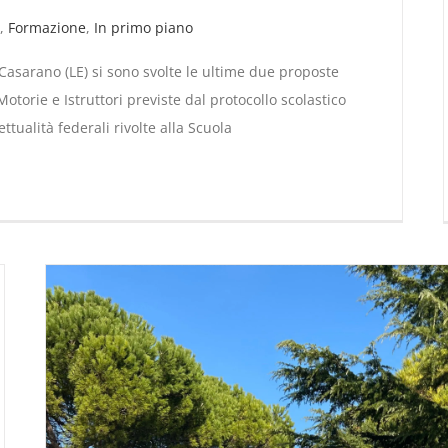
,
Formazione
,
In primo piano
Casarano (LE) si sono svolte le ultime due proposte
Motorie e Istruttori previste dal protocollo scolastico
ttualità federali rivolte alla Scuola