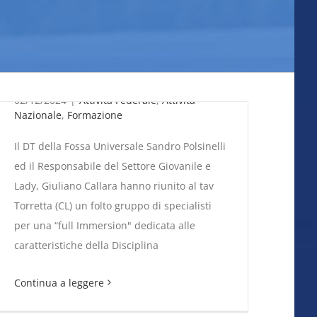
Fossa Universale. Tiratori
riuniti Sicilia per incontro
tecnico-teorico
02/12/2024
|
Attività Federale
,
Attività
Nazionale
,
Formazione
Il DT della Fossa Universale Sandro Polsinelli
ed il Responsabile del Settore Giovanile e
Lady, Giuliano Callara hanno riunito al tav
Torretta (CL) un folto gruppo di specialisti
per una “full Immersion" dedicata alle
Fossa Universale. Tiratori riuniti Sicilia per
caratteristiche della Disciplina
incontro tecnico-teorico
Continua a leggere
La Fitav adotta la Scuola, al