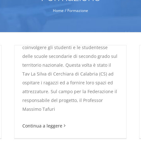
25/03/2025
|
Attività Federale
,
Attività
Home
Formazione
Regionale
,
Formazione
,
In primo piano
Il progetto "La Fitav adotta la Scuola"
prosegue il proprio percorso continuando a
coinvolgere gli studenti e le studentesse
delle scuole secondarie di secondo grado sul
territorio nazionale. Questa volta è stato il
Tav La Silva di Cerchiara di Calabria (CS) ad
ospitare i ragazzi ed a fornire loro spazi ed
attrezzature. Sul campo per la Federazione il
responsabile del progetto, il Professor
Il Tav La Silva accoglie i ragazzi de “La Fitav
Massimo Tafuri
adotta la Scuola”
Continua a leggere