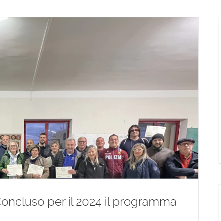
er il 2024 il programma di formazione Docenti
oncluso per il 2024 il programma