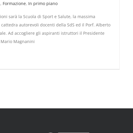
e
,
Formazione
,
In primo piano
ezioni sarà la Scuola di Sport e Salute, la massima
n cattedra autorevoli docenti della SdS ed il Porf. Alberto
. Ad accogliere gli aspiranti istruttori il Presidente
e Mario Magnanini