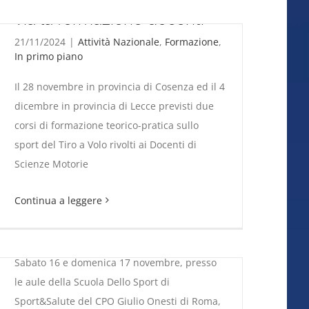
via la formazione docenti
21/11/2024
|
Attività Nazionale
,
Formazione
,
In primo piano
Il 28 novembre in provincia di Cosenza ed il 4
dicembre in provincia di Lecce previsti due
corsi di formazione teorico-pratica sullo
sport del Tiro a Volo rivolti ai Docenti di
Paratrap. Al via la prima
La Fitav adotta la Scuola, al via la formazione
Scienze Motorie
docenti
edizione del Corso per
Istruttori
Continua a leggere
15/11/2024
|
Attività Federale
,
Attività
Nazionale
,
Formazione
Sabato 16 e domenica 17 novembre, presso
le aule della Scuola Dello Sport di
Sport&Salute del CPO Giulio Onesti di Roma,