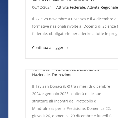
06/12/2024
|
Attività Federale
,
Attività Regionale
Il 27 e 28 novembre a Cosenza e il 4 dicembre a 
formative nazionali rivolte ai Docenti di Scienze 
Al Tav San Donaci gli
federale, obbligatorie per aderire a tutte le proge
incontri del protocollo di
Continua a leggere
mindfulness per la
precisione
11/11/2024
|
Attività Federale
,
Attività
Nazionale
,
Formazione
Il Tav San Donaci (BR) tra i mesi di dicembre
2024 e gennaio 2025 ospiterà nelle sue
strutture gli incontri del Protocollo di
Mindfulness per la Precisione. Domenica 22,
giovedì 26, domenica 29 dicembre e lunedì 6