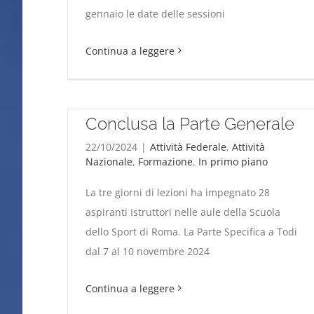
Al Tav San Donaci gli incontri del protocollo di
gennaio le date delle sessioni
mindfulness per la precisione
Continua a leggere
Corso per Istruttori 2024.
Conclusa la Parte Generale
22/10/2024
|
Attività Federale
,
Attività
Nazionale
,
Formazione
,
In primo piano
La tre giorni di lezioni ha impegnato 28
aspiranti Istruttori nelle aule della Scuola
dello Sport di Roma. La Parte Specifica a Todi
Corso per Istruttori 2024. Conclusa la Parte
dal 7 al 10 novembre 2024
Generale
Continua a leggere