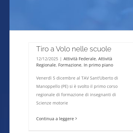
la FITAV Abruzzo porta il
Tiro a Volo nelle scuole
12/12/2025
|
Attività Federale
,
Attività
Regionale
,
Formazione
,
In primo piano
Venerdì 5 dicembre al TAV Sant’Uberto di
Manoppello (PE) si è svolto il primo corso
regionale di formazione di insegnanti di
la FITAV Abruzzo porta il Tiro a Volo nelle
Scienze motorie
scuole
Continua a leggere