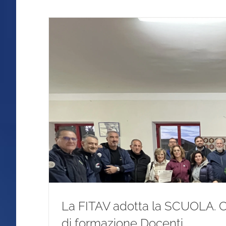
La FITAV adotta la SCUOLA. Concluso p
La FITAV adotta la SCUOLA. C
di formazione Docenti