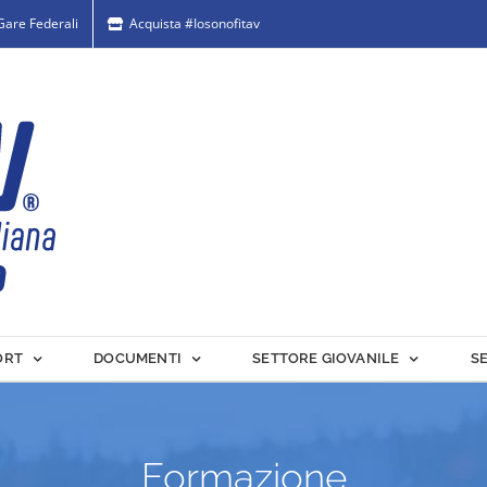
 Gare Federali
Acquista #Iosonofitav
ORT
DOCUMENTI
SETTORE GIOVANILE
S
Il Tav La Silva accoglie i
ragazzi de “La Fitav adotta
Formazione
la Scuola”