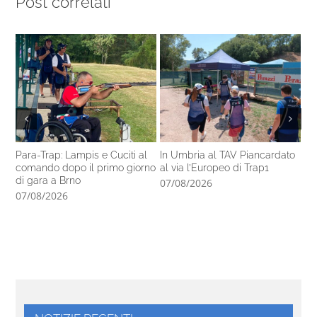
Post correlati
Para-Trap: Lampis e Cuciti al
In Umbria al TAV Piancardato
Al
comando dopo il primo giorno
al via l’Europeo di Trap1
ra
di gara a Brno
In
07/08/2026
07/08/2026
06