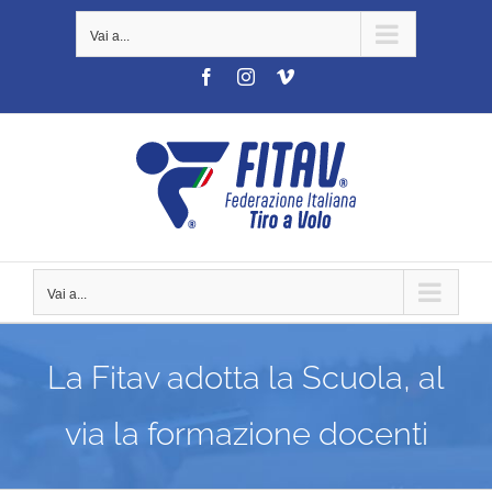
Salta
Vai a...
al
contenuto
Facebook
Instagram
Vimeo
Vai a...
La Fitav adotta la Scuola, al
via la formazione docenti