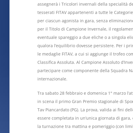
assegnerà i Tricolori invernali della specialità 
tesserati FITAV appartenenti a tutte le Categori
per ciascun agonista in gara, senza eliminazione
per il Titolo di Campione Invernale, il regolame
eventuale spareggio a due eliche o a singola elic
qualora l’equilibrio dovesse persistere. Per i pri
le medaglie FITAV, a cui si aggiunge il trofeo co
Classifica Assoluta. Al Campione Assoluto d’Invern
partecipare come componente della Squadra Naz
internazionale.
Tra sabato 28 febbraio e domenica 1° marzo l’at
in scena il primo Gran Premio stagionale di Spor
Tav Piancardato (PG). La prova, valida ai fini de
essere completata in un’unica giornata di gara, c
la turnazione tra mattina e pomeriggio (con limit