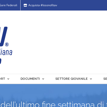
 Gare Federali
Acquista #Iosonofitav
ORT
DOCUMENTI
SETTORE GIOVANILE
S
dell’ultimo fine settimana di