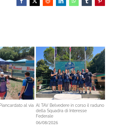
Facebook
X
Reddit
LinkedIn
WhatsApp
Tumblr
Pinterest
Piancardato al via
Al TAV Belvedere in corso il raduno
Nel fine setti
della Squadra di Interesse
l’Italiano di s
Federale
06/08/2026
06/08/2026