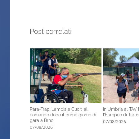
Post correlati
Para-Trap: Lampis e Cuciti al
In Umbria al TAV 
comando dopo il primo giorno di
l’Europeo di Trap1
gara a Brno
07/08/2026
07/08/2026