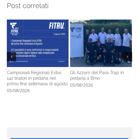
Post correlati
Campionati Regionali Estivi,
Gli Azzurri del Para-Trap in
Fo
142 tiratori in pedana nel
pedana a Brno
de
primo fine settimana di agosto
05/08/2026
04
05/08/2026