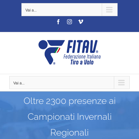
Salta
Vai a...
al
contenuto
Facebook
Instagram
Vimeo
Vai a...
Oltre 2300 presenze ai
Campionati Invernali
Regionali