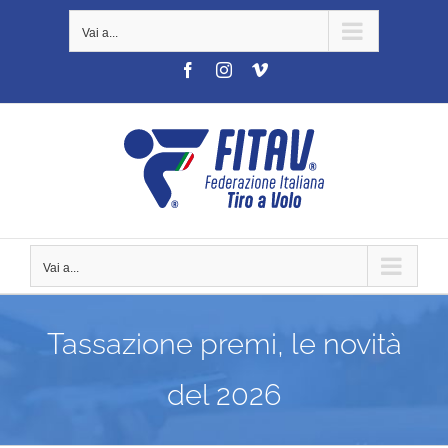
Salta
Vai a...
al
contenuto
Facebook
Instagram
Vimeo
Vai a...
Tassazione premi, le novità
del 2026