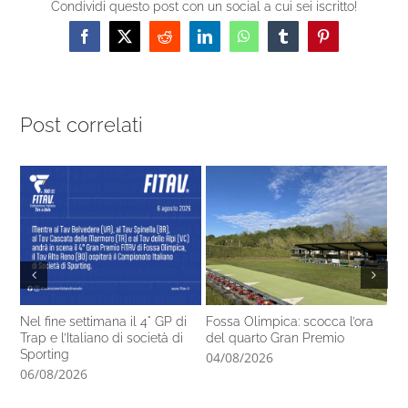
Condividi questo post con un social a cui sei iscritto!
Facebook
X
Reddit
LinkedIn
WhatsApp
Tumblr
Pinterest
Post correlati
Nel fine settimana il 4° GP di
Fossa Olimpica: scocca l’ora
Ta
Trap e l’Italiano di società di
del quarto Gran Premio
se
Sporting
04/08/2026
04
06/08/2026