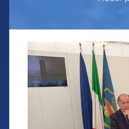
Ingrandisci
immagine