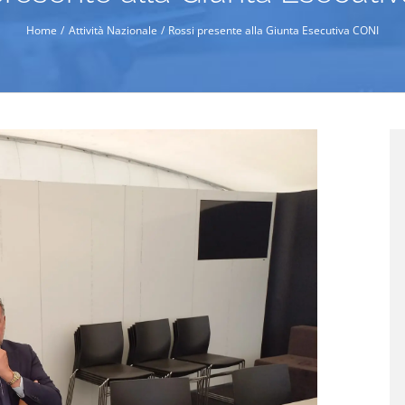
Home
Attività Nazionale
Rossi presente alla Giunta Esecutiva CONI