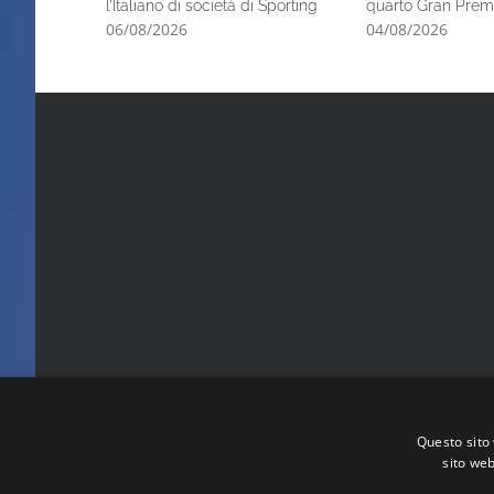
l’Italiano di società di Sporting
quarto Gran Prem
06/08/2026
04/08/2026
Questo sito 
sito web
FITA