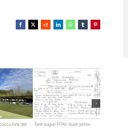
Facebook
X
Reddit
LinkedIn
WhatsApp
Tumblr
Pinterest
cocca l’ora del
Tanti auguri FITAV, buon primo
Compak Sporti