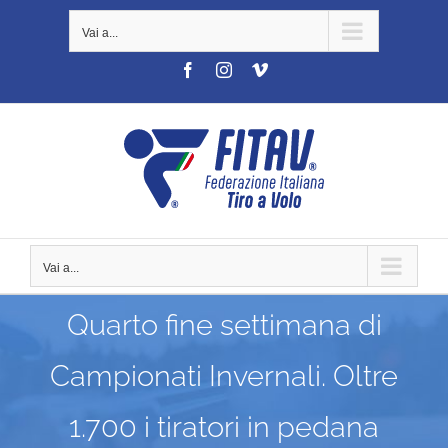
Salta
Vai a...
al
contenuto
Facebook
Instagram
Vimeo
Vai a...
Quarto fine settimana di
Campionati Invernali. Oltre
1.700 i tiratori in pedana