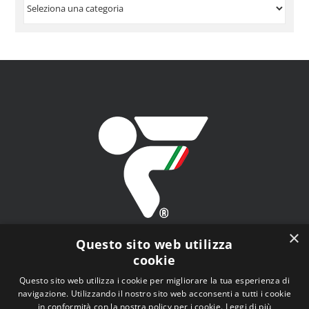
VISUALIZZA
PER
ARGOMENTO
×
Questo sito web utilizza
cookie
Questo sito web utilizza i cookie per migliorare la tua esperienza di
navigazione. Utilizzando il nostro sito web acconsenti a tutti i cookie
FITAV - Federazione Italiana Tiro a Volo - Viale Tiziano
in conformità con la nostra policy per i cookie.
Leggi di più