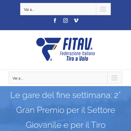
Salta
Vai a...
al
contenuto
Facebook
Instagram
Vimeo
Vai a...
Le gare del fine settimana: 2°
Gran Premio per il Settore
Giovanile e per il Tiro