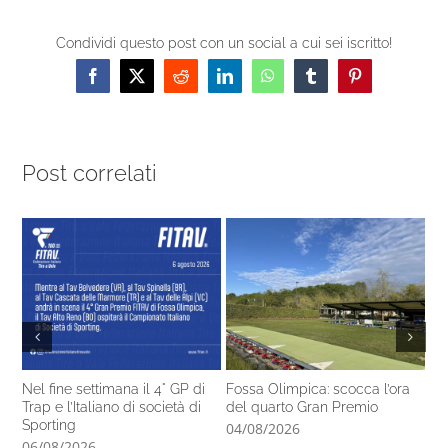
Condividi questo post con un social a cui sei iscritto!
Facebook
X
Reddit
LinkedIn
WhatsApp
Tumblr
Pinterest
Post correlati
Nel fine settimana il 4° GP di
Fossa Olimpica: scocca l’ora
Ta
Trap e l’Italiano di società di
del quarto Gran Premio
se
Sporting
04/08/2026
04
06/08/2026