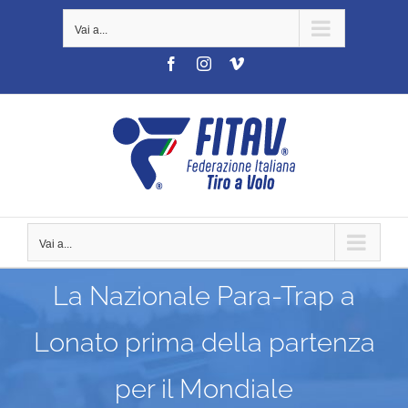
Salta
Vai a...
al
contenuto
Facebook
Instagram
Vimeo
Vai a...
La Nazionale Para-Trap a
Lonato prima della partenza
per il Mondiale