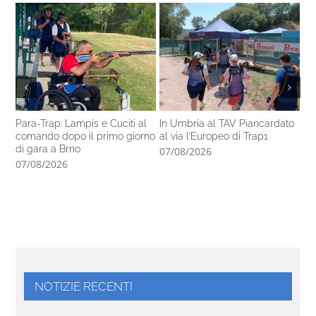
Para-Trap: Lampis e Cuciti al
In Umbria al TAV Piancardato
Al
comando dopo il primo giorno
al via l’Europeo di Trap1
ra
di gara a Brno
In
07/08/2026
07/08/2026
06
NOTIZIE RECENTI