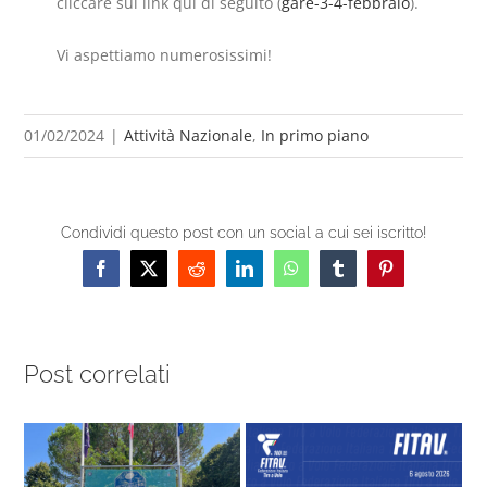
cliccare sul link qui di seguito (
gare-3-4-febbraio
).
Vi aspettiamo numerosissimi!
01/02/2024
|
Attività Nazionale
,
In primo piano
Condividi questo post con un social a cui sei iscritto!
Facebook
X
Reddit
LinkedIn
WhatsApp
Tumblr
Pinterest
Post correlati