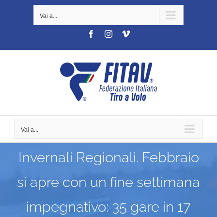
Salta
Vai a...
al
contenuto
Facebook
Instagram
Vimeo
Vai a...
Invernali Regionali. Febbraio
si apre con un fine settimana
impegnativo: 35 gare in 17