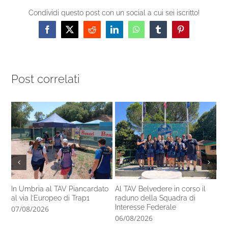
Condividi questo post con un social a cui sei iscritto!
Facebook
X
Reddit
LinkedIn
WhatsApp
Tumblr
Pinterest
Post correlati
In Umbria al TAV Piancardato
Al TAV Belvedere in corso il
Ne
al via l’Europeo di Trap1
raduno della Squadra di
Tra
Interesse Federale
Sp
07/08/2026
06/08/2026
06