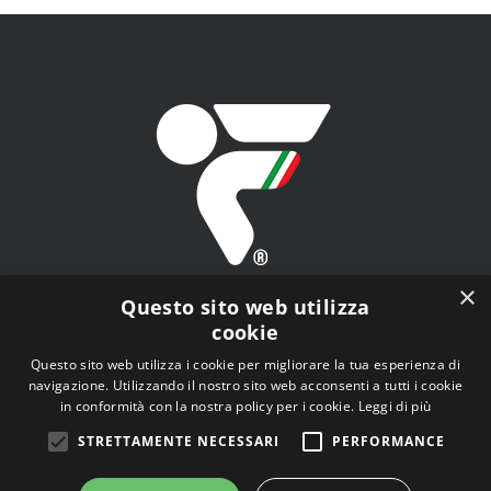
×
Questo sito web utilizza
cookie
Questo sito web utilizza i cookie per migliorare la tua esperienza di
navigazione. Utilizzando il nostro sito web acconsenti a tutti i cookie
FITAV - Federazione Italiana Tiro a Volo - Viale Tiziano
in conformità con la nostra policy per i cookie.
Leggi di più
n.74, 00196 Roma (RM)
STRETTAMENTE NECESSARI
PERFORMANCE