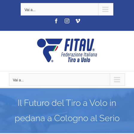
Salta
Vai a...
al
contenuto
Facebook
Instagram
Vimeo
Vai a...
Il Futuro del Tiro a Volo in
pedana a Cologno al Serio