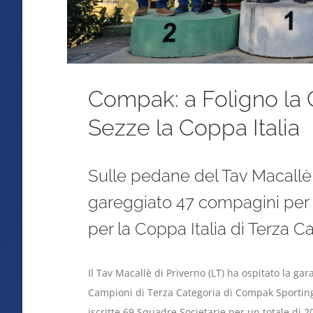
Compak: a Foligno la
Sezze la Coppa Italia
Sulle pedane del Tav Macallè 
gareggiato 47 compagini per
per la Coppa Italia di Terza Ca
Il Tav Macallè di Priverno (LT) ha ospitato la ga
Campioni di Terza Categoria di Compak Sporting.
iscritte 69 Squadre Societarie per un totale di 20