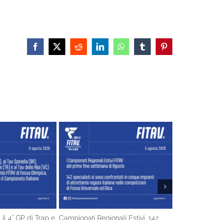
Facebook
X
Reddit
LinkedIn
WhatsApp
Tumblr
Pinterest
 il 4° GP di Trap e
Campionati Regionali Estivi, 142
Gli Azzurri de