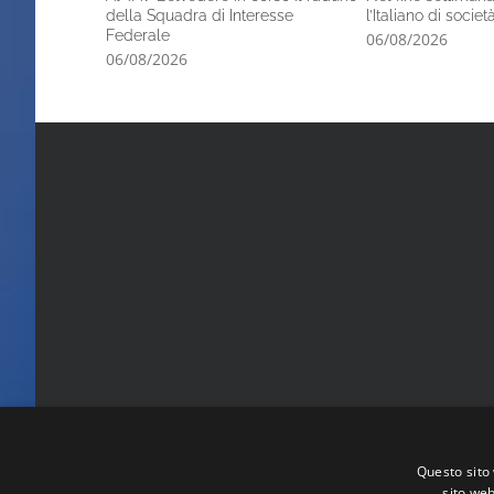
della Squadra di Interesse
l’Italiano di socie
Federale
06/08/2026
06/08/2026
Questo sito 
sito web