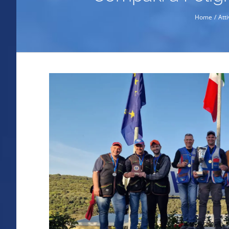
Home
Att
Ingrandisci
immagine