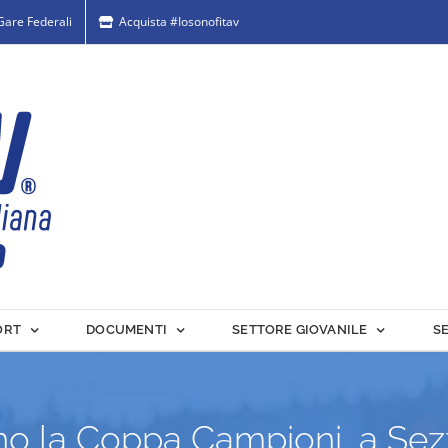
 Gare Federali
Acquista #Iosonofitav
ORT
DOCUMENTI
SETTORE GIOVANILE
S
o la Coppa Campioni, a Sezz