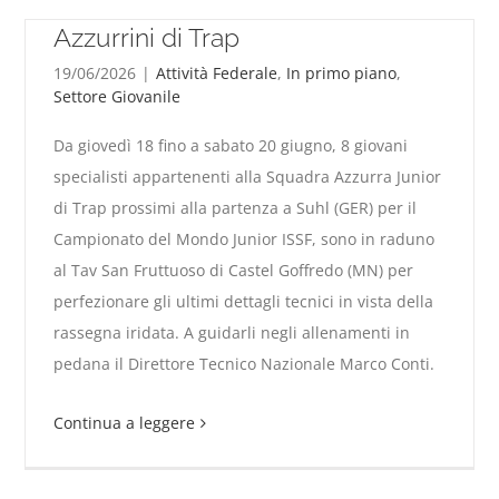
Raduno pre-Mondiale per gli
Azzurrini di Trap
19/06/2026
|
Attività Federale
,
In primo piano
,
Settore Giovanile
Da giovedì 18 fino a sabato 20 giugno, 8 giovani
specialisti appartenenti alla Squadra Azzurra Junior
di Trap prossimi alla partenza a Suhl (GER) per il
Campionato del Mondo Junior ISSF, sono in raduno
al Tav San Fruttuoso di Castel Goffredo (MN) per
Raduno pre-Mondiale per gli Azzurrini di Trap
perfezionare gli ultimi dettagli tecnici in vista della
rassegna iridata. A guidarli negli allenamenti in
pedana il Direttore Tecnico Nazionale Marco Conti.
Continua a leggere