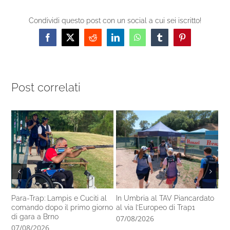
Condividi questo post con un social a cui sei iscritto!
Facebook
X
Reddit
LinkedIn
WhatsApp
Tumblr
Pinterest
Post correlati
Para-Trap: Lampis e Cuciti al
In Umbria al TAV Piancardato
Al
comando dopo il primo giorno
al via l’Europeo di Trap1
ra
di gara a Brno
In
07/08/2026
07/08/2026
06