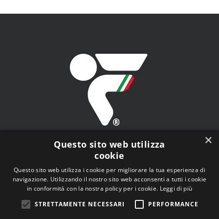
×
Questo sito web utilizza
cookie
Questo sito web utilizza i cookie per migliorare la tua esperienza di
navigazione. Utilizzando il nostro sito web acconsenti a tutti i cookie
FITAV - Federazione Italiana Tiro a Volo - Viale Tiziano
in conformità con la nostra policy per i cookie.
Leggi di più
n.74, 00196 Roma (RM)
STRETTAMENTE NECESSARI
PERFORMANCE