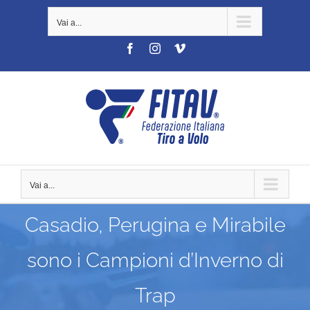
Salta
Vai a...
al
contenuto
Facebook
Instagram
Vimeo
Vai a...
Casadio, Perugina e Mirabile
sono i Campioni d’Inverno di
Trap