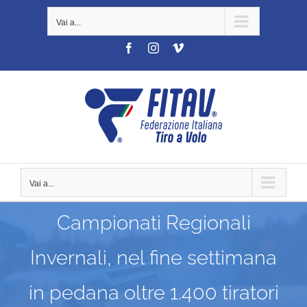
Salta
Vai a...
al
contenuto
Facebook
Instagram
Vimeo
Vai a...
Campionati Regionali
Invernali, nel fine settimana
in pedana oltre 1.400 tiratori