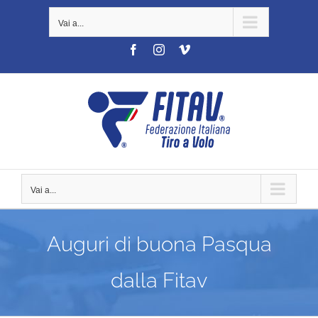
Salta
Vai a...
al
contenuto
Facebook
Instagram
Vimeo
Vai a...
Auguri di buona Pasqua
dalla Fitav