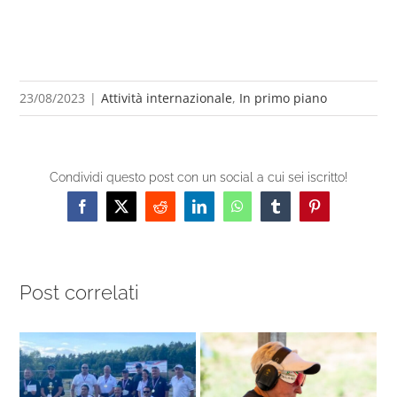
23/08/2023
|
Attività internazionale
,
In primo piano
Condividi questo post con un social a cui sei iscritto!
Facebook
X
Reddit
LinkedIn
WhatsApp
Tumblr
Pinterest
Post correlati