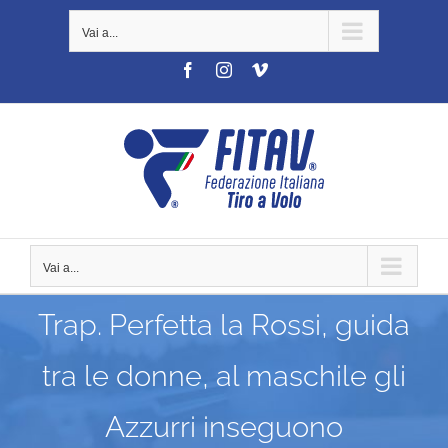
Salta
Vai a...
al
contenuto
Facebook
Instagram
Vimeo
Vai a...
Trap. Perfetta la Rossi, guida
tra le donne, al maschile gli
Azzurri inseguono