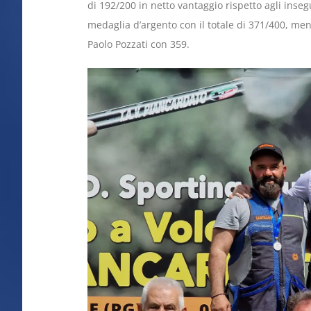
di 192/200 in netto vantaggio rispetto agli inse
medaglia d’argento con il totale di 371/400, ment
Paolo Pozzati con 359.