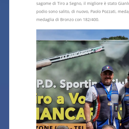
sagome di Tiro a Segno, il migliore è stato Gian
podio sono salito, di nuovo, Paolo Pozzati, meda
medaglia di Bronzo con 182/400.