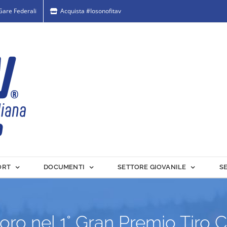
 Gare Federali
Acquista #Iosonofitav
ORT
DOCUMENTI
SETTORE GIOVANILE
S
’oro nel 1° Gran Premio Tiro