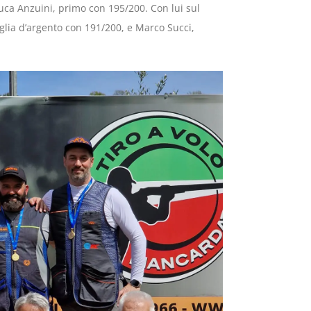
luca Anzuini, primo con 195/200. Con lui sul
glia d’argento con 191/200, e Marco Succi,