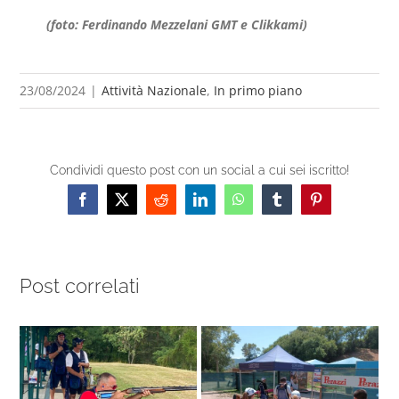
(foto: Ferdinando Mezzelani GMT e Clikkami)
23/08/2024
|
Attività Nazionale
,
In primo piano
Condividi questo post con un social a cui sei iscritto!
Facebook
X
Reddit
LinkedIn
WhatsApp
Tumblr
Pinterest
Post correlati