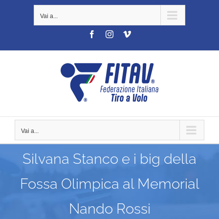
Salta
Vai a...
al
contenuto
Facebook
Instagram
Vimeo
Vai a...
Silvana Stanco e i big della
Fossa Olimpica al Memorial
Nando Rossi