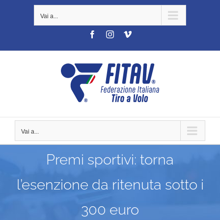
Salta
Vai a...
al
contenuto
Facebook
Instagram
Vimeo
Vai a...
Premi sportivi: torna
l’esenzione da ritenuta sotto i
300 euro