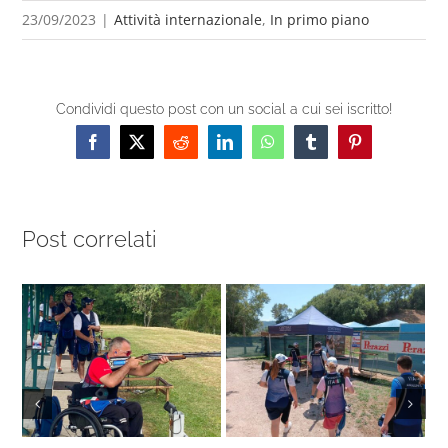
23/09/2023
|
Attività internazionale
,
In primo piano
Condividi questo post con un social a cui sei iscritto!
Facebook
X
Reddit
LinkedIn
WhatsApp
Tumblr
Pinterest
Post correlati