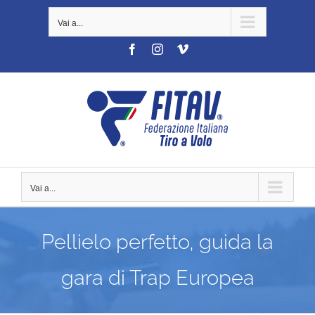
Salta
Vai a...
al
contenuto
Facebook
Instagram
Vimeo
Vai a...
Pellielo perfetto, guida la
gara di Trap Europea