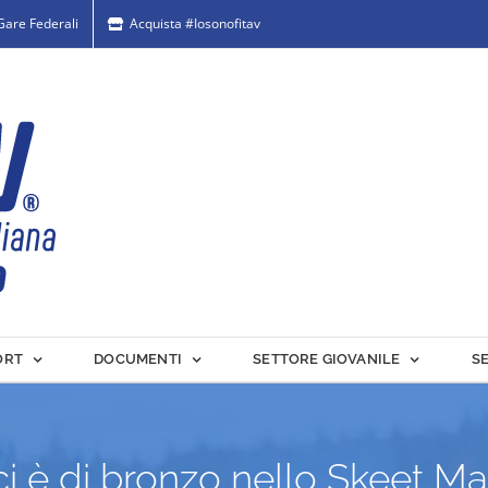
 Gare Federali
Acquista #Iosonofitav
ORT
DOCUMENTI
SETTORE GIOVANILE
S
ci è di bronzo nello Skeet Ma