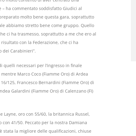
e – ha commentato soddisfatto Giudici al
o preparato molto bene questa gara, soprattutto
uale abbiamo stretto bene come gruppo. Quello
à che ci ha trasmesso, soprattutto a me che ero al
 risultato con la Federazione, che ci ha
 dei Carabinieri”.
 quelli necessari per l’ingresso in finale
), mentre Marco Coco (Fiamme Oro) di Ardea
 116/125, Francesco Bernardini (Fiamme Oro) di
Andea Galardini (Fiamme Oro) di Calenzano (FI)
se Layne, oro con 55/60, la britannica Russel,
o con 41/50. Peccato per la nostra Damiana
stata la migliore delle qualificazioni, chiuse