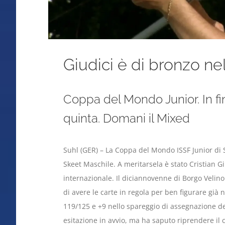
Giudici è di bronzo ne
Coppa del Mondo Junior. In fi
quinta. Domani il Mixed
Suhl (GER) – La Coppa del Mondo ISSF Junior di S
Skeet Maschile. A meritarsela è stato Cristian G
internazionale. Il diciannovenne di Borgo Velino 
di avere le carte in regola per ben figurare già n
119/125 e +9 nello spareggio di assegnazione dei
esitazione in avvio, ma ha saputo riprendere il 