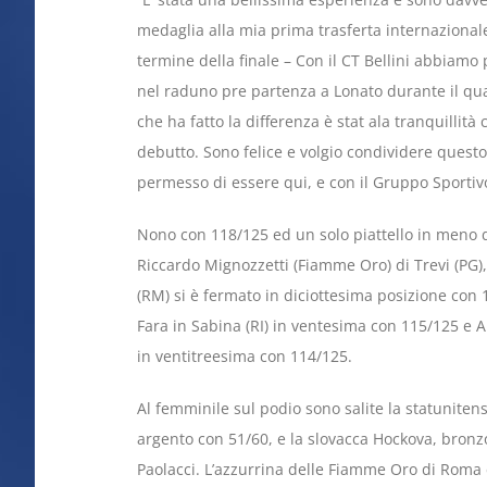
medaglia alla mia prima trasferta internazional
termine della finale – Con il CT Bellini abbiam
nel raduno pre partenza a Lonato durante il q
che ha fatto la differenza è stat ala tranquillit
debutto. Sono felice e volgio condividere questo
permesso di essere qui, e con il Gruppo Sportivo
Nono con 118/125 ed un solo piattello in meno di
Riccardo Mignozzetti (Fiamme Oro) di Trevi (PG
(RM) si è fermato in diciottesima posizione con
Fara in Sabina (RI) in ventesima con 115/125 e 
in ventitreesima con 114/125.
Al femminile sul podio sono salite la statuniten
argento con 51/60, e la slovacca Hockova, bronz
Paolacci. L’azzurrina delle Fiamme Oro di Roma è 