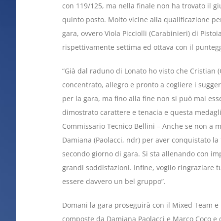
con 119/125, ma nella finale non ha trovato il g
quinto posto. Molto vicine alla qualificazione pe
gara, ovvero Viola Picciolli (Carabinieri) di Pist
rispettivamente settima ed ottava con il punteg
“Già dal raduno di Lonato ho visto che Cristian 
concentrato, allegro e pronto a cogliere i sugge
per la gara, ma fino alla fine non si può mai es
dimostrato carattere e tenacia e questa medaglia
Commissario Tecnico Bellini – Anche se non a me
Damiana (Paolacci, ndr) per aver conquistato la 
secondo giorno di gara. Si sta allenando con i
grandi soddisfazioni. Infine, voglio ringraziare
essere davvero un bel gruppo”.
Domani la gara proseguirà con il Mixed Team e B
composte da Damiana Paolacci e Marco Coco e da 