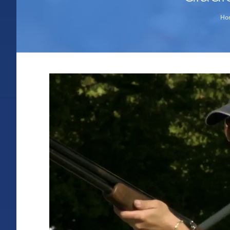
Ho
Ingrandisci
immagine