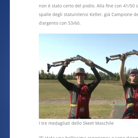
non è stato certo del podio. Alla fine con 41/50 
spalle degli statunitensi Keller, già Campione d
d’argento con 53/60.
I tre medagliati dello Skeet Maschile
“E’ stata una bellissima esperienza e sono davv