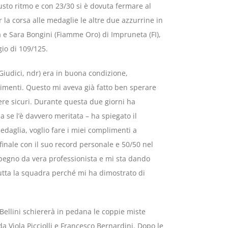
iusto ritmo e con 23/30 si è dovuta fermare al
r la corsa alle medaglie le altre due azzurrine in
oia e Sara Bongini (Fiamme Oro) di Impruneta (FI),
gio di 109/125.
(Giudici, ndr) era in buona condizione,
rimenti. Questo mi aveva già fatto ben sperare
sere sicuri. Durante questa due giorni ha
 se l’è davvero meritata – ha spiegato il
daglia, voglio fare i miei complimenti a
finale con il suo record personale e 50/50 nel
mpegno da vera professionista e mi sta dando
 tutta la squadra perché mi ha dimostrato di
ellini schiererà in pedana le coppie miste
Viola Picciolli e Francesco Bernardini. Dopo le