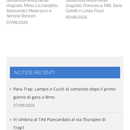
Giovanissimevolmente
Giovanissimevolmente
Mo
d’agosto: Mirko Licciardello,
d’agosto: Francesca Nitti, Ilaria
pr
Alessandro Materazzo e
Goretti e Linda Pozzi
31
Simone Roncen
05/08/2026
07/08/2026
NOTIZIE RECENTI
Para-Trap: Lampis e Cuciti al comando dopo il primo
giorno di gara a Brno
07/08/2026
In Umbria al TAV Piancardato al via l’Europeo di
Trap1