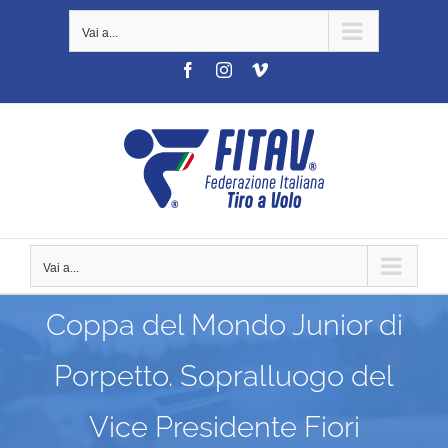
Salta
Vai a...
al
contenuto
Facebook
Instagram
Vimeo
Vai a...
Coppa del Mondo Junior di
Porpetto. Sopralluogo del
Vice Presidente Fiori