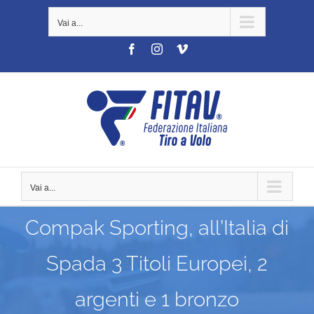
Salta
Vai a...
al
contenuto
Facebook
Instagram
Vimeo
Vai a...
Compak Sporting, all’Italia di
Spada 3 Titoli Europei, 2
argenti e 1 bronzo