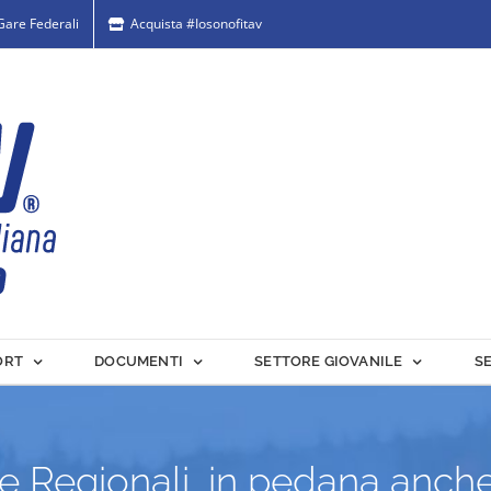
 Gare Federali
Acquista #Iosonofitav
ORT
DOCUMENTI
SETTORE GIOVANILE
S
e Regionali, in pedana anch