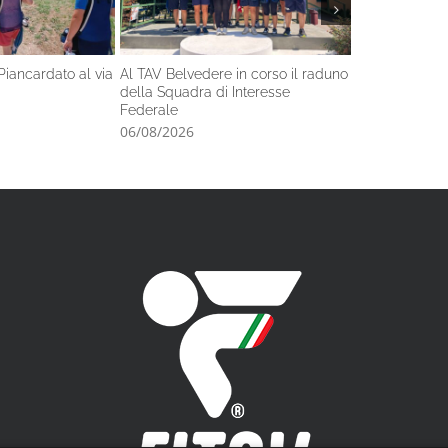
Piancardato al via
Al TAV Belvedere in corso il raduno
Nel fine setti
della Squadra di Interesse
l’Italiano di s
Federale
06/08/2026
06/08/2026