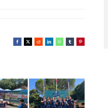
Facebook
X
Reddit
LinkedIn
WhatsApp
Tumblr
Pinterest