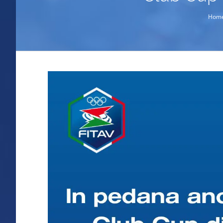
Hom
Ingrandisci
immagine