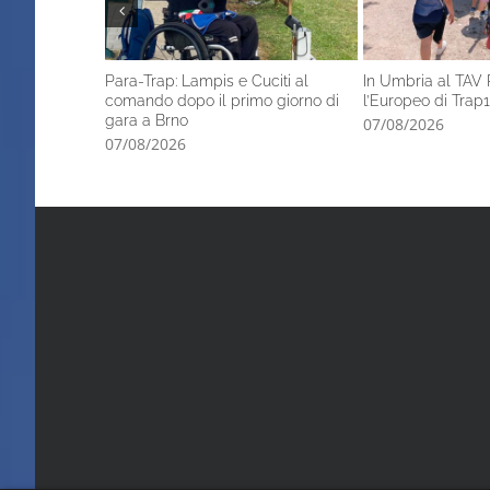
Para-Trap: Lampis e Cuciti al
In Umbria al TAV 
comando dopo il primo giorno di
l’Europeo di Trap1
gara a Brno
07/08/2026
07/08/2026