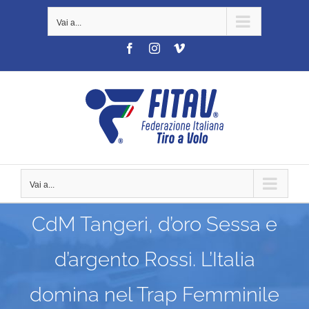
Salta
Vai a...
al
contenuto
Facebook
Instagram
Vimeo
Vai a...
CdM Tangeri, d’oro Sessa e
d’argento Rossi. L’Italia
domina nel Trap Femminile