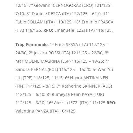
12/15; 7° Giovanni CERNOGORAZ (CRO) 121/125 –
7/10; 8° Daniele RESCA (ITA) 122/125 – 6/10; 11°
Fabio SOLLAMI (ITA) 119/125; 18° Erminio FRASCA
(ITA) 118/125.
RPO:
Emanuele IEZZI (ITA) 116/125.
Trap Femminile:
1ª Erica SESSA (ITA) 117/125 –
24/30; 2ª Jessica ROSSI (ITA) 121/125 – 22/30; 3ª
Mar MOLNE MAGRINA (ESP) 116/125 – 19/25; 4ª
Sandra BERNAL (POL) 115/125 – 15/20; 5ª Wan-Yu
LIU (TPE) 118/125; 11/15; 6ª Noora ANTIKAINEN
(FIN) 114/125 – 8/15; 7ª Katherine SKINNER (AUS)
112/125 – 6/10; 8ª Rumeysa Pelin KAYA (TUR)
112/125 – 6/10; 16ª Alessia IEZZI (ITA) 111/125
RPO:
Valentina PANZA (ITA) 104/125.