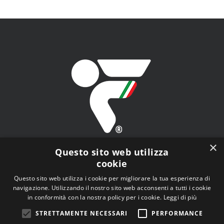
ARGOMENTO
×
Questo sito web utilizza
cookie
Questo sito web utilizza i cookie per migliorare la tua esperienza di
navigazione. Utilizzando il nostro sito web acconsenti a tutti i cookie
FITAV - Federazione Italiana Tiro a Volo - Viale Tiziano
in conformità con la nostra policy per i cookie.
Leggi di più
n.74, 00196 Roma (RM)
STRETTAMENTE NECESSARI
PERFORMANCE