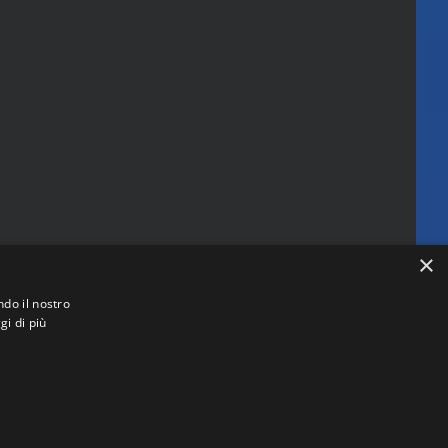
×
ndo il nostro
gi di più
 (RM)