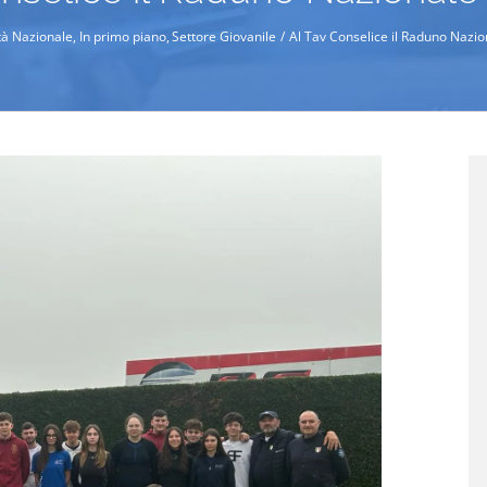
ità Nazionale
In primo piano
Settore Giovanile
Al Tav Conselice il Raduno Nazio