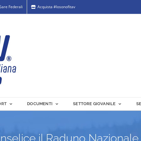
 Gare Federali
Acquista #Iosonofitav
ORT
DOCUMENTI
SETTORE GIOVANILE
S
nselice il Raduno Nazionale