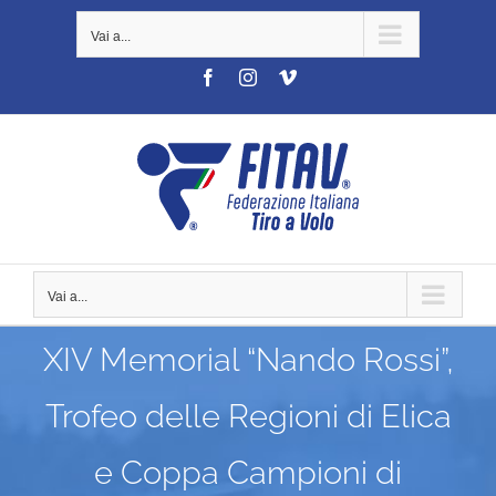
Salta
Vai a...
al
contenuto
Facebook
Instagram
Vimeo
Vai a...
XIV Memorial “Nando Rossi”,
Trofeo delle Regioni di Elica
e Coppa Campioni di