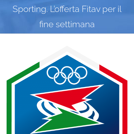
Sporting. L’offerta Fitav per il
fine settimana
Ingrandisci
immagine