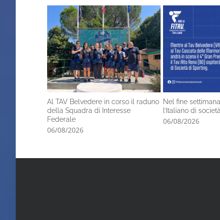
Al TAV Belvedere in corso il raduno
Nel fine settimana
della Squadra di Interesse
l’Italiano di socie
Federale
06/08/2026
06/08/2026