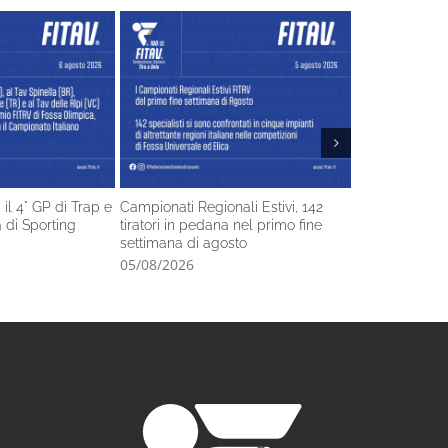
 il 4° GP di Trap e
Campionati Regionali Estivi, 142
Gli Azzurri de
tà di Sporting
tiratori in pedana nel primo fine
a Brno
settimana di agosto
05/08/2026
05/08/2026