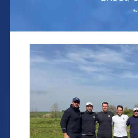
Ho
Ingrandisci
immagine