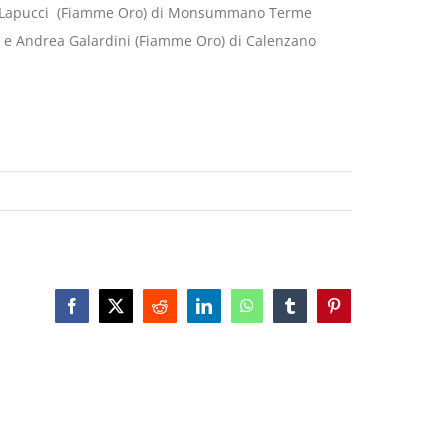
rea Lapucci (Fiamme Oro) di Monsummano Terme
NA) e Andrea Galardini (Fiamme Oro) di Calenzano
Facebook
X
Reddit
LinkedIn
WhatsApp
Tumblr
Pinterest