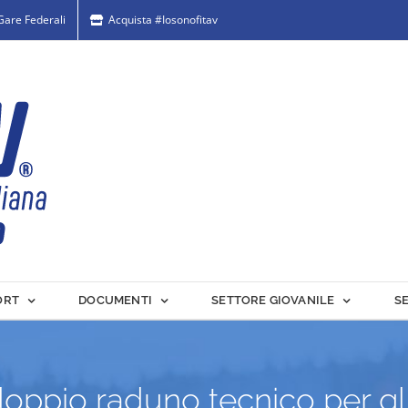
 Gare Federali
Acquista #Iosonofitav
ORT
DOCUMENTI
SETTORE GIOVANILE
S
doppio raduno tecnico per gli