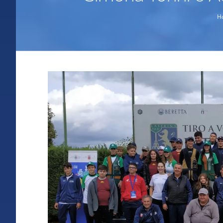
H
Ingrandisci
immagine