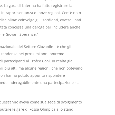
e. La gara di Laterina ha fatto registrare la
i in rappresentanza di nove regioni. Com’è noto
disciplina: coinvolge gli Esordienti, ovvero i nati
è stata concessa una deroga per includere anche
elle Giovani Speranze.”
nazionale del Settore Giovanile – è che gli
a tendenza nei prossimi anni potremo
partecipanti al Trofeo Coni. In realtà già
i più alti, ma alcune regioni, che non potevano
, non hanno potuto appunto rispondere
revede inderogabilmente una partecipazione sia
he quest’anno aveva come sua sede di svolgimento
putare le gare di Fossa Olimpica allo stand