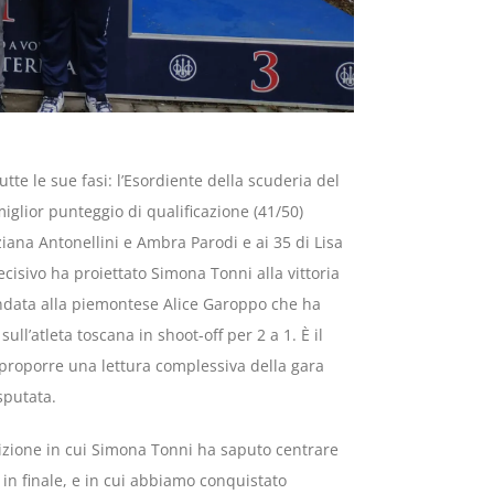
utte le sue fasi: l’Esordiente della scuderia del
miglior punteggio di qualificazione (41/50)
ziana Antonellini e Ambra Parodi e ai 35 di Lisa
cisivo ha proiettato Simona Tonni alla vittoria
 andata alla piemontese Alice Garoppo che ha
ll’atleta toscana in shoot-off per 2 a 1. È il
roporre una lettura complessiva della gara
isputata.
tizione in cui Simona Tonni ha saputo centrare
 in finale, e in cui abbiamo conquistato