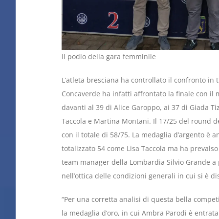
Il podio della gara femminile
L’atleta bresciana ha controllato il confronto in t
Concaverde ha infatti affrontato la finale con il 
davanti al 39 di Alice Garoppo, ai 37 di Giada Ti
Taccola e Martina Montani. Il 17/25 del round de
con il totale di 58/75. La medaglia d’argento è
totalizzato 54 come Lisa Taccola ma ha prevalso su
team manager della Lombardia Silvio Grande a p
nell’ottica delle condizioni generali in cui si è d
“Per una corretta analisi di questa bella compe
la medaglia d’oro, in cui Ambra Parodi è entrata