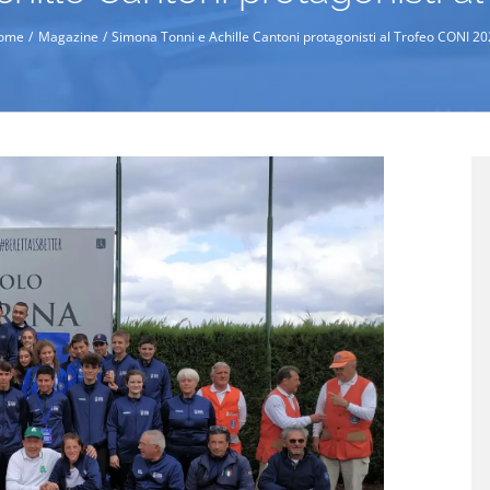
ome
Magazine
Simona Tonni e Achille Cantoni protagonisti al Trofeo CONI 2