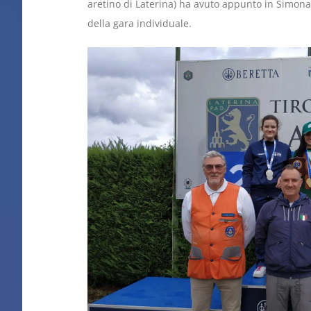
aretino di Laterina) ha avuto appunto in Simona 
della gara individuale.