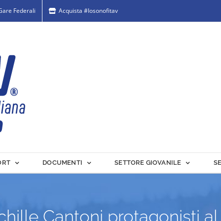
 Gare Federali
Acquista #Iosonofitav
ORT
DOCUMENTI
SETTORE GIOVANILE
S
hille Cantoni protagonisti a