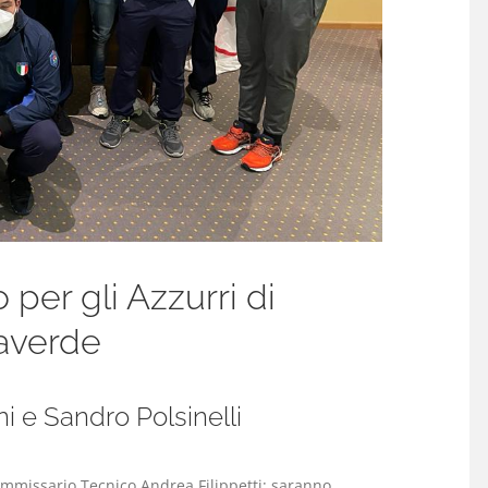
per gli Azzurri di
iaverde
i e Sandro Polsinelli
Commissario Tecnico Andrea Filippetti: saranno