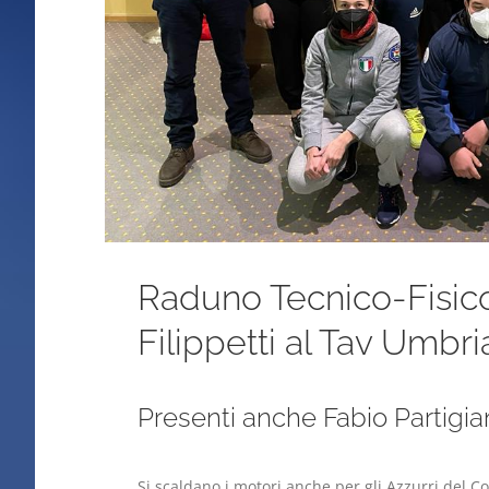
Raduno Tecnico-Fisico 
Filippetti al Tav Umbr
Presenti anche Fabio Partigian
Si scaldano i motori anche per gli Azzurri del 