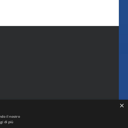
Federale
04/08/2026
06/08/202
×
ndo il nostro
gi di più
 (RM)