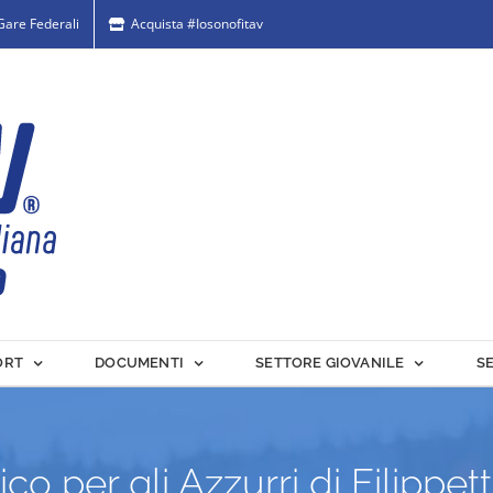
 Gare Federali
Acquista #Iosonofitav
ORT
DOCUMENTI
SETTORE GIOVANILE
S
o per gli Azzurri di Filippet