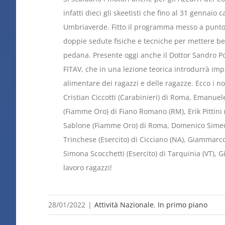
infatti dieci gli skeetisti che fino al 31 gennai
Umbriaverde. Fitto il programma messo a punto 
doppie sedute fisiche e tecniche per mettere be
pedana. Presente oggi anche il Dottor Sandro P
FITAV, che in una lezione teorica introdurrà imp
alimentare dei ragazzi e delle ragazze. Ecco i no
Cristian Ciccotti (Carabinieri) di Roma, Emanuele
(Fiamme Oro) di Fiano Romano (RM), Erik Pittini
Sablone (Fiamme Oro) di Roma, Domenico Simeone
Trinchese (Esercito) di Cicciano (NA), Giammarc
Simona Scocchetti (Esercito) di Tarquinia (VT), 
lavoro ragazzi!
28/01/2022
|
Attività Nazionale
,
In primo piano