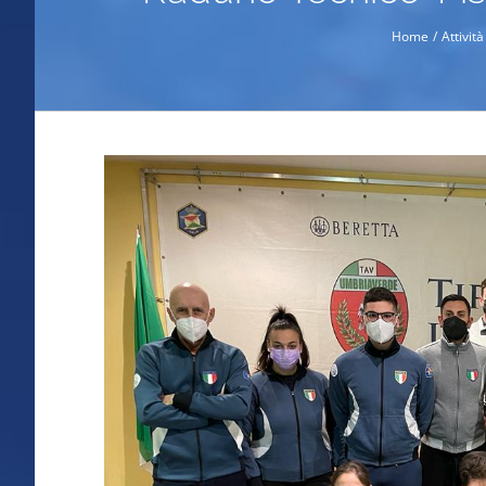
Home
Attivit
Ingrandisci
immagine