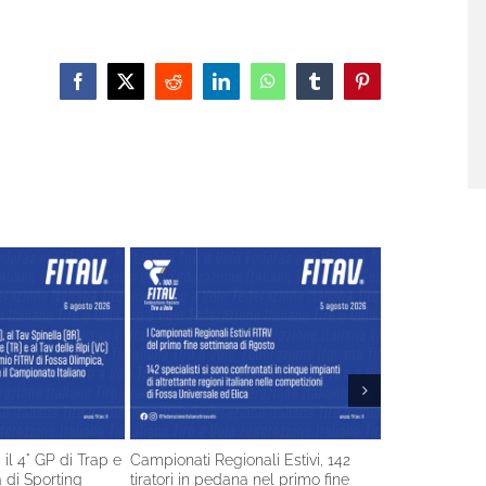
Facebook
X
Reddit
LinkedIn
WhatsApp
Tumblr
Pinterest
 il 4° GP di Trap e
Campionati Regionali Estivi, 142
Gli Azzurri de
tà di Sporting
tiratori in pedana nel primo fine
a Brno